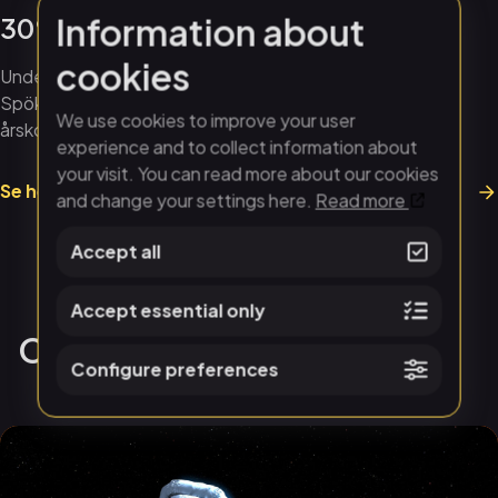
Information about
30% på årskort
cookies
Under torsdagen, den 30 oktober, är vi en del av
Spökköpings utbud. Då erbjuder vi extra fina priser på
We use cookies to improve your user
årskort. Köp ditt på plats i receptionen!
experience and to collect information about
your visit. You can read more about our cookies
Se hela höstlovsprogrammet
and change your settings here.
Read more
Accept all
Accept essential only
Continue reading
Configure preferences