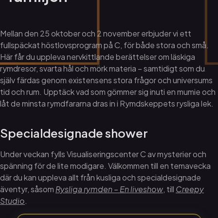
Mellan den 25 oktober och 2 november erbjuder vi ett
fullspäckat höstlovsprogram på C, för både stora och små.
Här får du uppleva nervkittlande berättelser om läskiga
rymdresor, svarta hål och mörk materia – samtidigt som du
själv färdas genom existensens stora frågor och universums
tid och rum. Upptäck vad som gömmer sig inuti en mumie och
låt de minsta rymdfararna dras in i Rymdskeppets rysliga lek.
Specialdesignade shower
Under veckan fylls Visualiseringscenter C av mysterier och
spänning för de lite modigare. Välkommen till en temavecka
där du kan uppleva allt från kusliga och specialdesignade
äventyr, såsom
Rysliga rymden – En liveshow
, till
Creepy
Studio
.