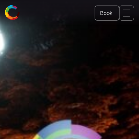
Book
Svenska
Dome ticket
(
Swedish
)
English
School and Education
Conference and event