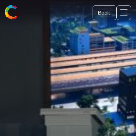
Book
Svenska
Dome ticket
(
Swedish
)
English
School and Education
Conference and event