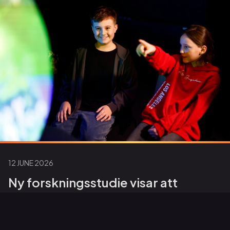
12 JUNE 2026
Ny forskningsstudie visar att
digitala glober väcker nyfikenhet i
klassrummet