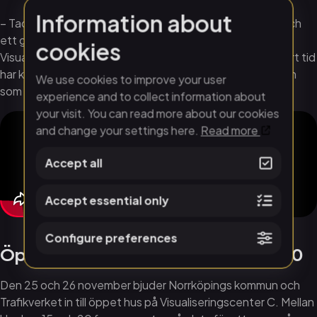
Information about
– Tack vare många års satsningar på stadsvisualisering och
ett gott samarbete mellan kommun, Trafikverket och
cookies
Visualiseringscenter C har möjliggjort att vi på mycket kort tid
har kunnat visualisera framtidsplanerna, säger Erik Telldén
We use cookies to improve your user
som är projektledare på Linköpings universitet.
experience and to collect information about
your visit. You can read more about our cookies
and change your settings here.
Read more
Accept all
Accept essential only
Configure preferences
Öppet hus 25-26 november kl. 15-20
Den 25 och 26 november bjuder Norrköpings kommun och
Trafikverket in till öppet hus på Visualiseringscenter C. Mellan