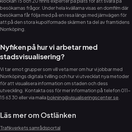
klockan 15 och 20 finns experter på plats för att svara på
besökarnas frågor. Under hela kvällarna visas en domfilm där
besökarna får följa med på en resa längs med järnvägen för
att på den stora kupolformade skärmen ta del av framtidens
Norrköping.
Nyfiken på hur vi arbetar med
stadsvisualisering?
Vi tar emot grupper som vill veta mer om hur vi jobbar med
Norrköpings digitala tvilling och hur vi utvecklat nya metoder
för att visualisera information om staden och dess
utveckling. Kontakta oss för mer information på telefon 011-
15 63 30 eller via maila
bokning@visualiseringscenter.se
.
Läs mer om Ostlänken
Trafikverkets samrådsportal