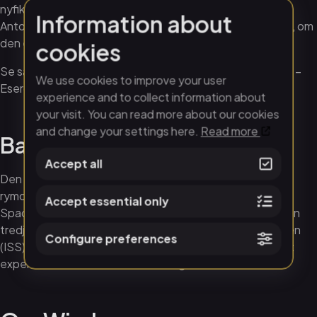
nyfikna klassrummet och den spännande rymden”, säger
Information about
Anton Lilja, Verksamhetsledare på Visualiseringscenter C, om
den efterlängtade livesändningen från ISS.
cookies
Se samtalet i efterhand: In-flight call med Marcus Wandt –
We use cookies to improve your user
Esero.
experience and to collect information about
your visit. You can read more about our cookies
and change your settings here.
Read more
Bakgrund
Accept all
Den 18 januari markerade ett historiskt ögonblick när
rymdfarkosten Axiom Mission 3 sköts upp från Kennedy
Accept essential only
Space Center i Florida. Ombord fanns Marcus Wandt, den
tredje svensken på väg mot Internationella rymdstationen
Configure preferences
(ISS). Under sina två veckor i rymden utför Marcus Wandt
experiment inom stamceller och ergonomi.