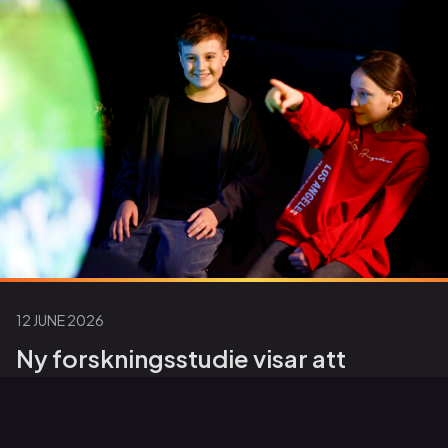
12 JUNE 2026
Ny forskningsstudie visar att
digitala glober väcker nyfikenhet i
klassrummet