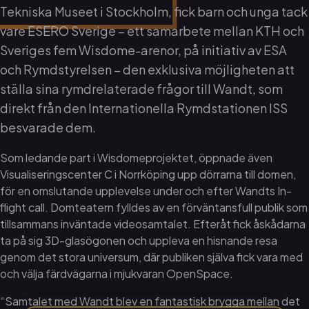
Tekniska Museet i Stockholm, fick barn och unga tack
vare ESERO Sverige – ett samarbete mellan KTH och
Sveriges fem Wisdome-arenor, på initiativ av ESA
och Rymdstyrelsen – den exklusiva möjligheten att
ställa sina rymdrelaterade frågor till Wandt, som
direkt från den Internationella Rymdstationen ISS
besvarade dem.
Som ledande part i Wisdomeprojektet, öppnade även
Visualiseringscenter C i Norrköping upp dörrarna till domen,
för en omslutande upplevelse under och efter Wandts In-
flight call. Domteatern fylldes av en förväntansfull publik som
tillsammans inväntade videosamtalet. Efteråt fick åskådarna
ta på sig 3D-glasögonen och uppleva en hisnande resa
genom det stora universum, där publiken själva fick vara med
och välja färdvägarna i mjukvaran OpenSpace.
“Samtalet med Wandt blev en fantastisk brygga mellan det