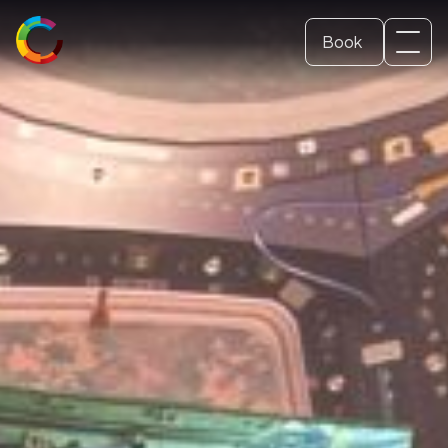
Book
Svenska
Dome ticket
(
Swedish
)
English
School and Education
Conference and event