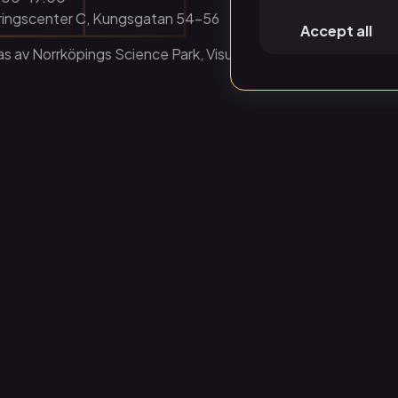
ringscenter C, Kungsgatan 54-56
Accept all
s av Norrköpings Science Park, Visualiseringscenter C, Cn
ledare
eringscenter.se