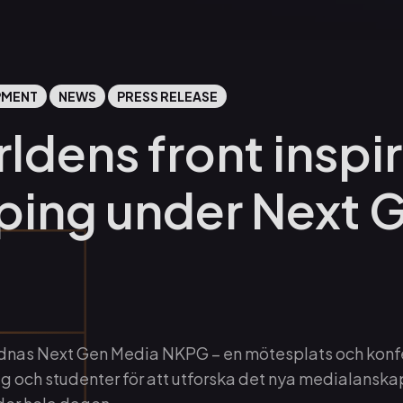
PMENT
NEWS
PRESS RELEASE
ldens front inspi
ping under Next 
rdnas Next Gen Media NKPG – en mötesplats och konf
ag och studenter för att utforska det nya medialansk