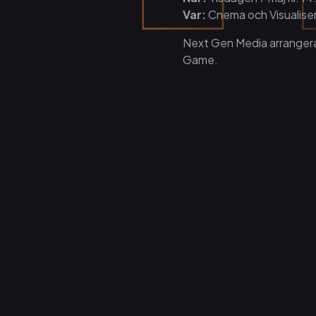
Var:
Cnema och Visualise
Next Gen Media arrangera
Game.
Kontakt
Kristin Blomgren, projekt
Visualiseringscenter C
kristin.blomgren@visualis
0730 20 10 53
Continue reading