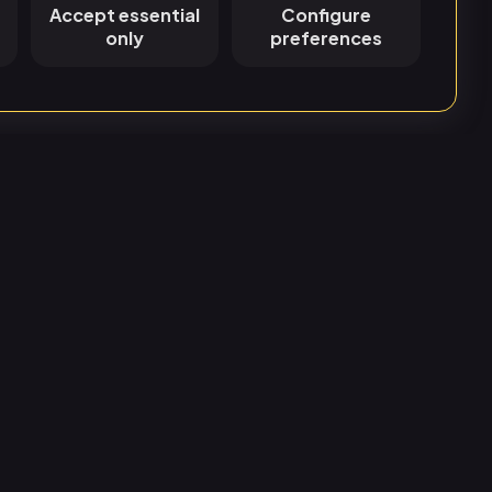
Accept essential
Configure
only
preferences
ema och East Sweden