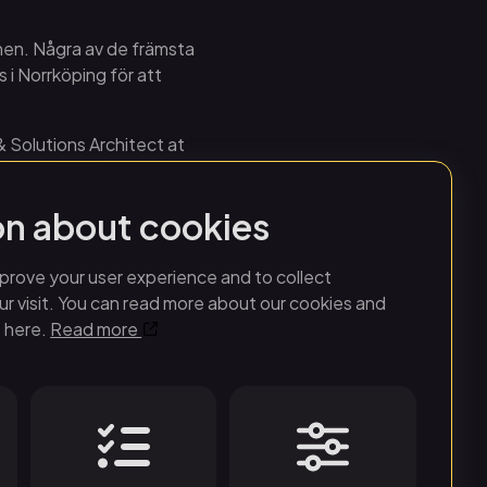
hen. Några av de främsta
 i Norrköping för att
 Solutions Architect at
rsity, Program Manager
on about cookies
ik på Linköpings
att markera att Campus
prove your user experience and to collect
t näringsliv i hela
r visit. You can read more about our cookies and
 here.
Read more
 in i domen för att
nde domproduktionerna
eden Game delar ut pris