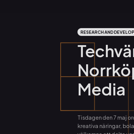
RESEARCH AND DEVELO
Techvär
Norrkö
Media
Tisdagen den 7 maj o
kreativa näringar, bol