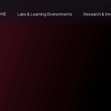
OME
Labs & Learning Environments
Research & Inn
Wadström’s Exploranation Laboratory
nter C
Insights
me
Visual City
isdome
The Spaceship
oduction
Wisdome – The Exhibition
icenses