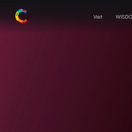
Visit
WISD
Visit
WISDOME
Summer in Space at Visualiseringsce
Group Visits
Practical Information
The Geodo
School and Education
Home of W
Conference and event
Wisdome Pr
Children’s party
WISDOME L
Restaurant & Café C