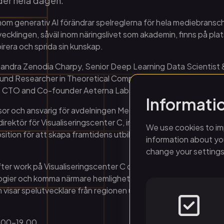
der hela dagen.
om generativ AI förändrar spelreglerna för hela mediebransc
ecklingen, såväl inom näringslivet som akademin, finns på plats
rera och sprida sin kunskap.
 andra Zenodia Charpy, Senior Deep Learning Data Scientist &
und Researcher in Theoretical Computer Science Umeå Unive
 CTO and Co-founder Aeterna Labs.
Informati
or och ansvarig för avdelningen Medie- och informationstekn
direktör för Visualiseringscenter C, inleder konferensen för 
We use cookies to im
sition för att skapa framtidens utbildning och konkurrenskraftig
information about you
change your settings
er work på Visualiseringscenter C där besökarna får följa med
logier och komma närmare hemligheterna bakom de prisvinna
isar spelutvecklare från regionen upp sina spel och East Sw
4.00-19.00