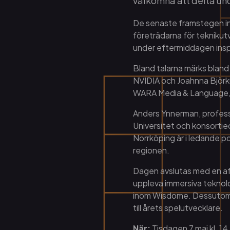
välkomna att delta un
De senaste framstegen in
företrädarna för teknikutv
under eftermiddagen inspi
Bland talarna märks bland
NVIDIA och Joahnna Björk
WARA Media & Language,
Anders Ynnerman, profess
Universitet och konsortie
Norrköping är i ledande po
regionen.
Dagen avslutas med en aft
uppleva immersiva tekno
inom Wisdome. Dessutom v
till årets spelutvecklare.
När:
Tisdagen 7 maj kl. 1