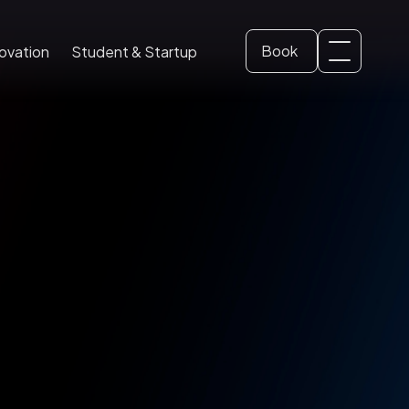
Book
ovation
Student & Startup
Svenska
Dome ticket
(
Swedish
)
English
School and Education
Conference and event