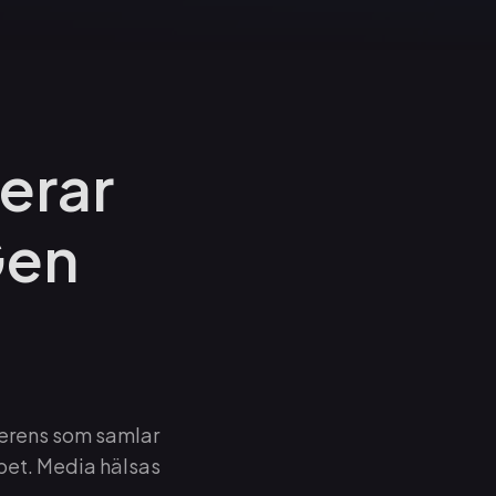
rerar
Gen
erens som samlar
apet. Media hälsas