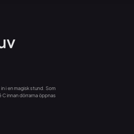
juv
in i en magisk stund. Som
fé C innan dörrarna öppnas