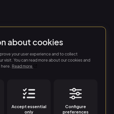
on about cookies
d potatis
prove your user experience and to collect
r visit. You can read more about our cookies and
crunch
 here.
Read more
 för stämningsfull
Accept essential
Configure
lutande domen gör
only
preferences