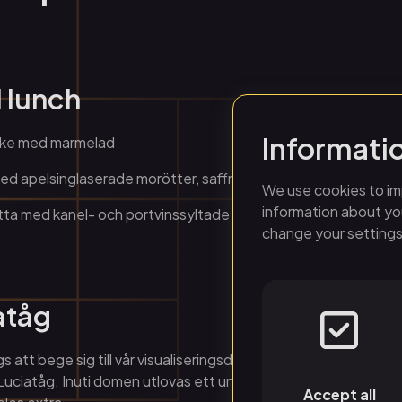
d lunch
Informati
cke med marmelad
med apelsinglaserade morötter, saffranshollandaise och rosta
We use cookies to im
information about you
tta med kanel- och portvinssyltade körsbär samt pepparkaks
change your settings
atåg
gs att bege sig till vår visualiseringsdom, Wisdome Norrköping,
Luciatåg. Inuti domen utlovas ett unikt format, där den oms
Accept all