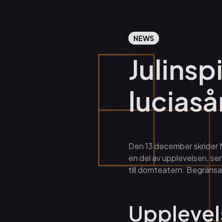
NEWS
Julinsp
lucias
Den 13 december skrider N
en del av upplevelsen, ser
till domteatern. Begränsat
Uppleve