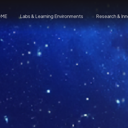
OME
Labs & Learning Environments
Research & Inn
Wadström’s Exploranation Laboratory
nter C
Insights
me
Visual City
isdome
The Spaceship
oduction
Wisdome – The Exhibition
icenses