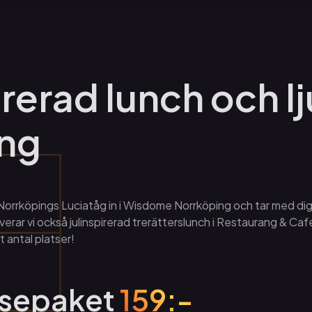
irerad lunch och l
ång
orrköpings Luciatåg in i Wisdome Norrköping och tar med dig 
verar vi också julinspirerad trerätterslunch i Restaurang & Ca
 antal platser!
lsepaket
159:-