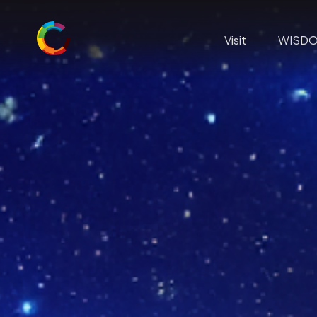
Visit
WISD
Visit
WISDOME
Summer in Space at Visualiseringsce
Group Visits
Practical Information
The Geodo
School and Education
Home of W
Conference and event
Wisdome Pr
Children’s party
WISDOME L
Restaurant & Café C