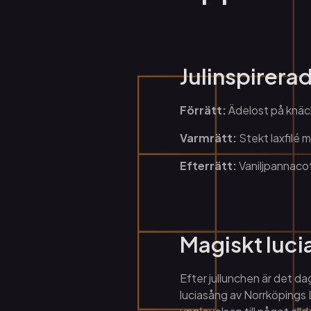
Julinspirera
Förrätt:
Ädelost på knä
Varmrätt:
Stekt laxfilé 
Efterrätt:
Vaniljpannaco
Magiskt luci
Efter jullunchen är det da
luciasång av Norrköpings 