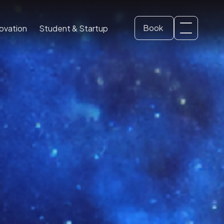
Book
ovation
Student & Startup
Svenska
Dome ticket
(
Swedish
)
English
School and Education
Conference and event