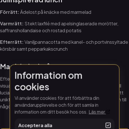
Förrätt:
Ädelost på knäcke med marmelad
Varmrätt:
Stekt laxfilé med apelsinglaserade morötter,
saffranshollandaise och rostad potatis
Efterrätt:
Vaniljpannacotta med kanel- och portvinssyltade
körsbär samt pepparkakscrunch
Magiskt luciatåg
Information om
Efter jullunchen är det dags att bege sig till vår
cookies
visualiseringsdom, Wisdome Norrköping, för stämningsfull
luciasång av Norrköpings Luciatåg. Inuti domen utlovas ett
Vi använder cookies för att förbättra din
unikt format, där den omslutande domen gör upplevelsen till
användarupplevelse och för att samla in
något alldeles extra.
information om ditt besök hos oss.
Läs mer
Acceptera alla