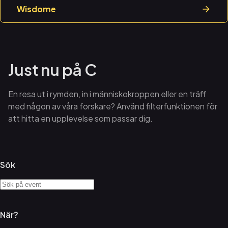
Wisdome
Just nu på C
En resa ut i rymden, in i människokroppen eller en träff
med någon av våra forskare? Använd filterfunktionen för
att hitta en upplevelse som passar dig.
Sök
När?