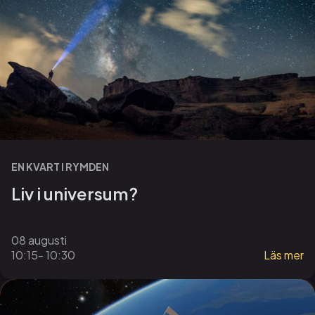
EN KVART I RYMDEN
Liv i universum?
08 augusti
10:15
- 10:30
Läs mer