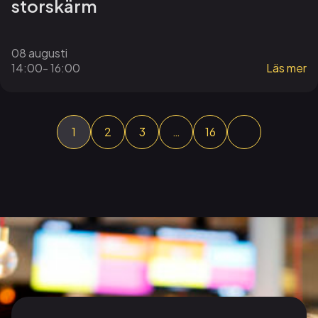
storskärm
08 augusti
14:00
- 16:00
Läs mer
1
2
3
…
16