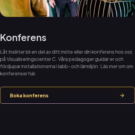
Norrköpings historia – Res genom stadens industriella och
kulturella utveckling
Hugget i sten – Utforska de tusentals år gamla
hällristningarna i Östergötland och fundera över vad de
Konferens
berättar.
Utforska Strykjärnet – Möt textilarbeterskan Hedvig och
upplev hur livet såg ut i en av Norrköpings mest kända
Låt Insikter bli en del av ditt möte eller din konferens hos oss
byggnader för över hundra år sedan.
på Visualiseringscenter C. Våra pedagoger guidar er och
Utställningen förändras regelbundet och fylls på med nya
fördjupar installationerna i labb- och lärmiljön. Läs mer om om
projekt varje år.
konferenser här.
Boka konferens