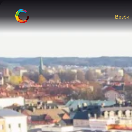
Besök
Just nu på C
Praktisk infor
Rymdsommar 
Restaurang & 
Skola och utbi
Konferens och
Barnkalas