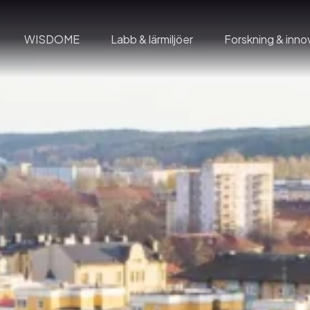
WISDOME
Labb & lärmiljöer
Forskning & inno
Domföreställningar
Wadströms Exploranation Laboratory
mation
Gruppbesök
Insikter
på C
Geodomen
Visual City
Café C
Home of WISDOME
Rymdskeppet
ldning
WISDOME Production
Wisdome – The Exhibition
 event
WISDOME Licenses