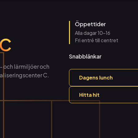
Öppettider
Alla dagar 10–16
C
Fri entré till centret
Snabblänkar
 och lärmiljöer och
aliseringscenter C.
Dagens lunch
Hitta hit