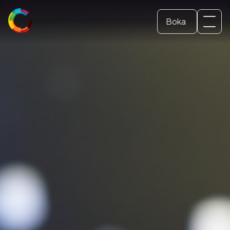
Boka
Svenska
Biljett
Skolbesök
Konferens