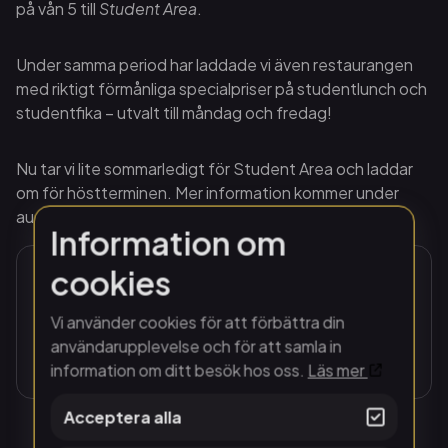
på vån 5 till
Student Area
.
Under samma period har laddade vi även restaurangen
med riktigt förmånliga specialpriser på studentlunch och
studentfika – utvalt till måndag och fredag!
Nu tar vi lite sommarledigt för Student Area och laddar
om för höstterminen. Mer information kommer under
augusti!
Information om
cookies
Student Area är stängt och
öppnar igen efter sommaren!
Vi använder cookies för att förbättra din
användarupplevelse och för att samla in
information om ditt besök hos oss.
Läs mer
Acceptera alla