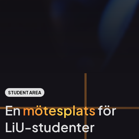
STUDENT AREA
En
mötesplats
för
LiU-studenter