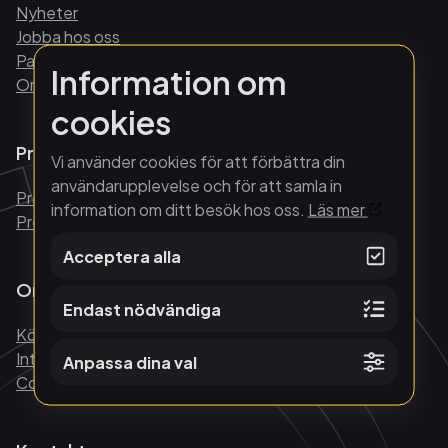
Nyheter
Jobba hos oss
Partnerskap
Information om
Organisation och ledning
cookies
Press och media
Vi använder cookies för att förbättra din
användarupplevelse och för att samla in
Pressmeddelanden
information om ditt besök hos oss.
Läs mer
Pressbilder och logos
Acceptera alla
Om webbplatsen
Endast nödvändiga
Köpvillkor
Integritetspolicy
Anpassa dina val
Cookies