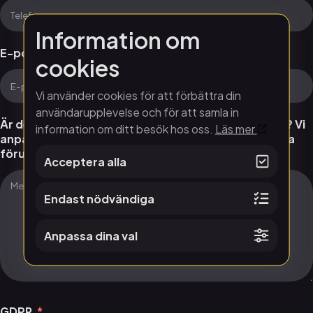
Information om
E-post
cookies
Vi använder cookies för att förbättra din
användarupplevelse och för att samla in
Är det något ni önskar att vi känner till om er grupp? Vi
information om ditt besök hos oss.
Läs mer
anpassar vårt mottagande så gott vi kan utifrån era
förutsättningar
Acceptera alla
Endast nödvändiga
Anpassa dina val
GDPR