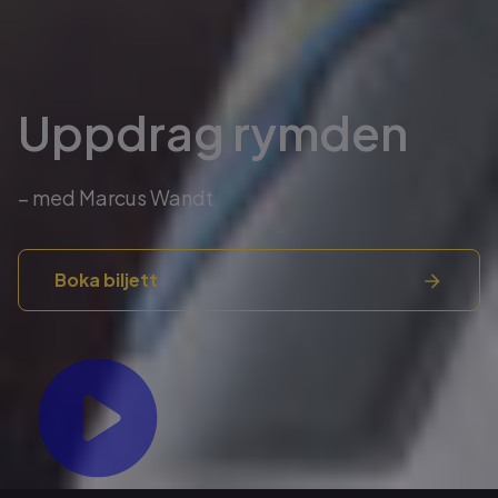
Uppdrag rymden
– med Marcus Wandt
Boka biljett