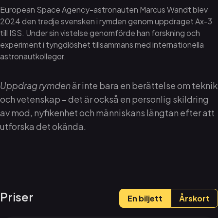
European Space Agency-astronauten Marcus Wandt blev
2024 den tredje svensken i rymden genom uppdraget Ax-3
till ISS. Under sin vistelse genomförde han forskning och
experiment i tyngdlöshet tillsammans med internationella
astronautkollegor.
Uppdrag rymden
är inte bara en berättelse om teknik
och vetenskap – det är också en personlig skildring
av mod, nyfikenhet och människans längtan efter att
utforska det okända.
Priser
En biljett
Årskort