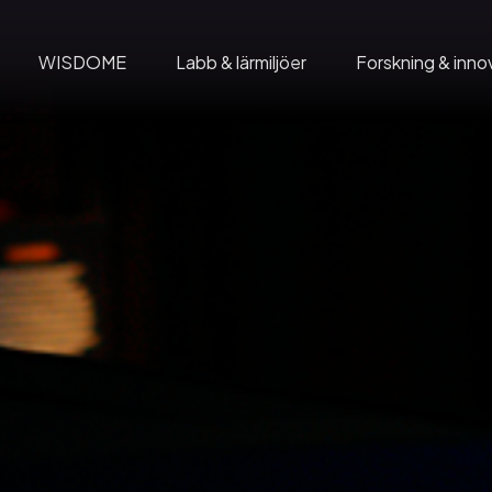
WISDOME
Labb & lärmiljöer
Forskning & inno
Domföreställningar
Wadströms Exploranation Laboratory
mation
Gruppbesök
Insikter
på C
Geodomen
Visual City
Café C
Home of WISDOME
Rymdskeppet
ldning
WISDOME Production
Wisdome – The Exhibition
 event
WISDOME Licenses