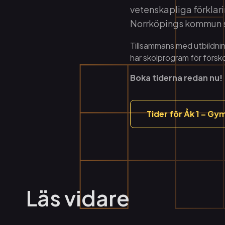
vetenskapliga förklarin
Norrköpings kommun s
Tillsammans med utbildnin
har skolprogram för försko
Boka tiderna redan nu!
Tider för Åk 1 – Gy
Läs vidare