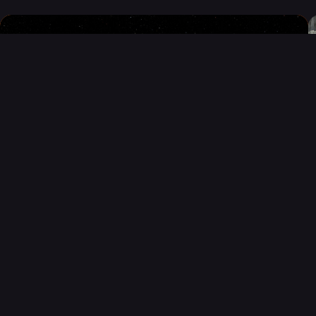
23 JUNI 2026
Rymdsommar på C – en
sommar fylld av äventyr,
upptäckter och hisnande resor