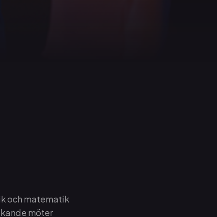
nik och matematik
skande möter