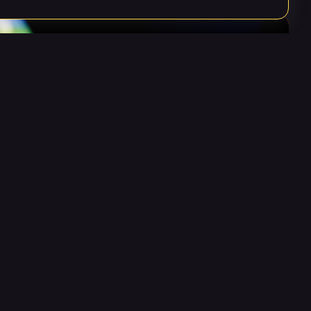
12 JUNI 2026
Ny forskningsstudie visar att
digitala glober väcker