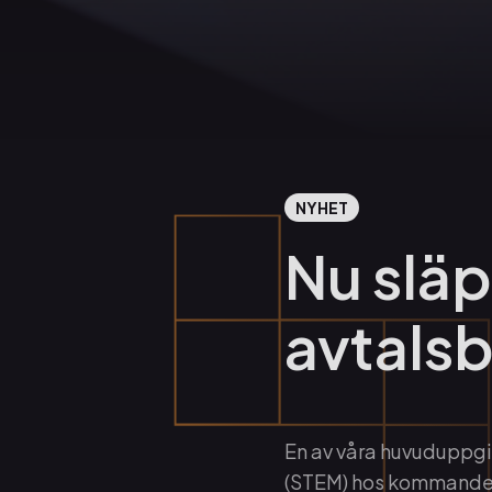
NYHET
Nu släp
avtals
En av våra huvuduppgif
(STEM) hos kommande 