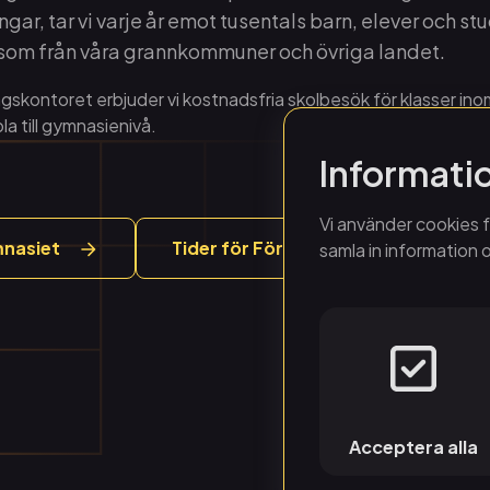
gar, tar vi varje år emot tusentals barn, elever och st
om från våra grannkommuner och övriga landet.
gskontoret erbjuder vi kostnadsfria skolbesök för klasser in
la till gymnasienivå.
Informati
Vi använder cookies f
mnasiet
Tider för Förskola & Förskoleklass
samla in information 
Acceptera alla