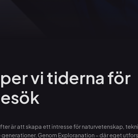
per vi tiderna för
besök
ter är att skapa ett intresse för naturvetenskap, tek
generationer. Genom Exploranation – där eget utfor