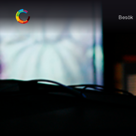
Besök
Just nu på C
Praktisk infor
Rymdsommar 
Restaurang & 
Skola och utbi
Konferens och
Barnkalas