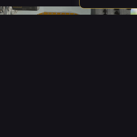
18 JUNI 2026
Once Upon the Moon –
Återupplev mänsklighetens
största resa