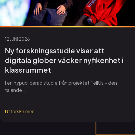
12 JUNI 2026
Ny forskningsstudie visar att
digitala glober väcker nyfikenhet i
klassrummet
I en nypublicerad studie från projektet TellUs – den
talande...
Utforska mer