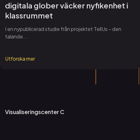
digitala glober väcker nyfikenhet i
klassrummet
I en nypublicerad studie från projektet TellUs – den
talande...
Utforska mer
Visualiseringscenter C
Om oss
Nyheter