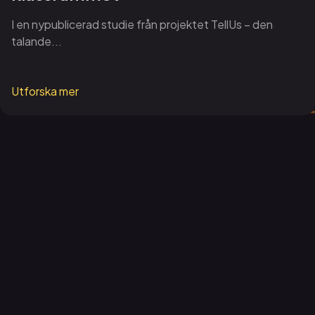
I en nypublicerad studie från projektet TellUs – den
talande...
Utforska mer
Visualiseringscenter C
Om oss
Nyheter
Jobba hos oss
Partnerskap
Organisation och ledning