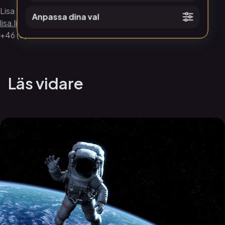
Lisa Lindgren, VD Norrköping Visualisering AB
Anpassa dina val
lisa.lindgren@visualiseringscenter.se
+46 (0)11– 15 63 10
Läs vidare