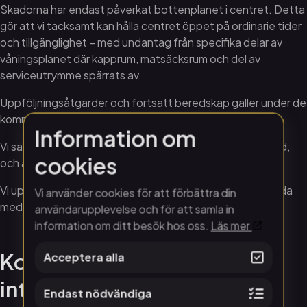
Skadorna har endast påverkat bottenplanet i centret. Detta
gör att vi tacksamt kan hålla centret öppet på ordinarie tider
och tillgänglighet – med undantag från specifika delar av
våningsplanet där kapprum, matsäcksrum och del av
serviceutrymme spärrats av.
Uppföljningsåtgärder och fortsatt beredskap gäller under de
kommande dygnen.
Information om
Vi sänder ett stort tack till Räddningstjänst Östergötland,
cookies
och alla som hjälpt oss det här dygnet.
Vi uppdaterar löpande våra sociala medier och vår hemsida
Vi använder cookies för att förbättra din
med aktuell information.
användarupplevelse och för att samla in
information om ditt besök hos oss.
Läs mer
Kontakt och möjlighet till
Acceptera alla
intervju
Endast nödvändiga