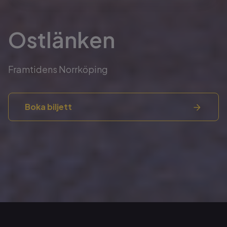
Ostlänken
Framtidens Norrköping
Boka biljett