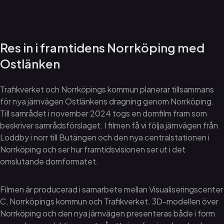
Res in i framtidens Norrköping med
Ostlänken
Trafikverket och Norrköpings kommun planerar tillsammans
för nya järnvägen Ostlänkens dragning genom Norrköping.
Till samrådet i november 2024 togs en domfilm fram som
beskriver samrådsförslaget. I filmen få vi följa järnvägen från
Loddby i norr till Butängen och den nya centralstationen i
Norrköping och ser hur framtidsvisionen ser ut i det
omslutande domformatet.
Filmen är producerad i samarbete mellan Visualiseringscenter
C, Norrköpings kommun och Trafikverket. 3D-modellen över
Norrköping och den nya järnvägen presenteras både i form