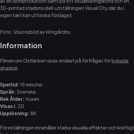
av en domproduktion samt på ett visualiseringsbord och en
3D-printad stadsmodell i utställningen Visual City där du i
egen takt kan utforska förslaget.
Foto: Visionsbild av Wingårdhs.
Information
Filmen om Ostlänken visas endast på förfrågan för
bokade
grupper
.
Speltid:
15 minuter
Språk:
Svenska
Rek Ålder:
Vuxen
Visas i:
2D
Upplösning:
8K
Föreställningen innehåller starka visuella effekter och kraftigt