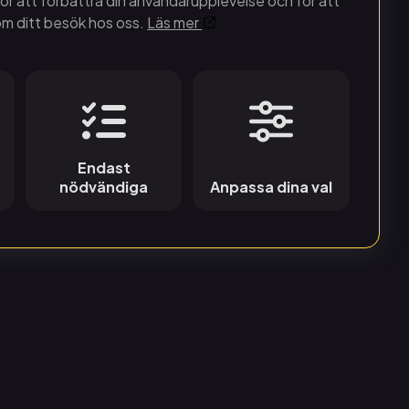
ör att förbättra din användarupplevelse och för att
ttja AI-teknologins
om ditt besök hos oss.
Läs mer
i Malmö, Umeå,
onation från Knut och
Endast
nödvändiga
Anpassa dina val