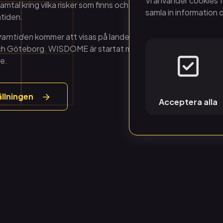
Vi använder cookies f
amtal kring vilka risker som finns och hur vi människor kan utny
samla in information 
mtiden.
 framtiden
kommer att visas på landets fem WISDOME-arenor 
h Göteborg. WISDOME är startat med stöd av en jubileumsd
se.
llningen
Acceptera alla