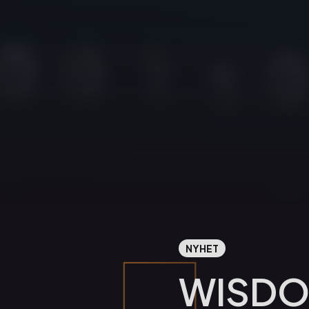
NYHET
WISDOM