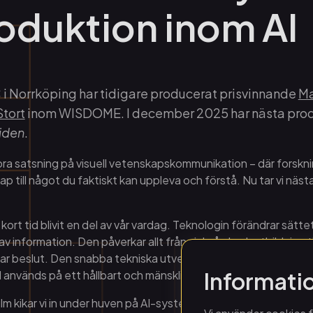
duktion inom AI
 i Norrköping har tidigare producerat prisvinnande
Ma
Stort
inom WISDOME. I december 2025 har nästa prod
tiden
.
 satsning på visuell vetenskapskommunikation – där forsknin
 till något du faktiskt kan uppleva och förstå. Nu tar vi nästa s
på kort tid blivit en del av vår vardag. Teknologin förändrar sättet
v information. Den påverkar allt från sjukvård och utbildning ti
tar beslut. Den snabba tekniska utvecklingen väcker frågor om 
Informati
AI används på ett hållbart och mänskligt sätt.
 kikar vi in under huven på AI-systemen och tar del av hur 