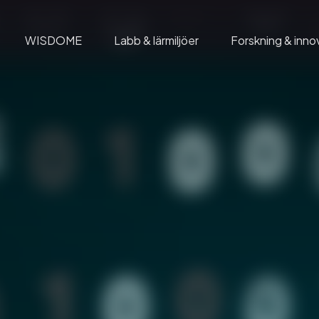
WISDOME
Labb & lärmiljöer
Forskning & inno
Domföreställningar
Wadströms Exploranation Laboratory
mation
Gruppbesök
Insikter
på C
Geodomen
Visual City
Café C
Home of WISDOME
Rymdskeppet
ldning
WISDOME Production
Wisdome – The Exhibition
 event
WISDOME Licenses