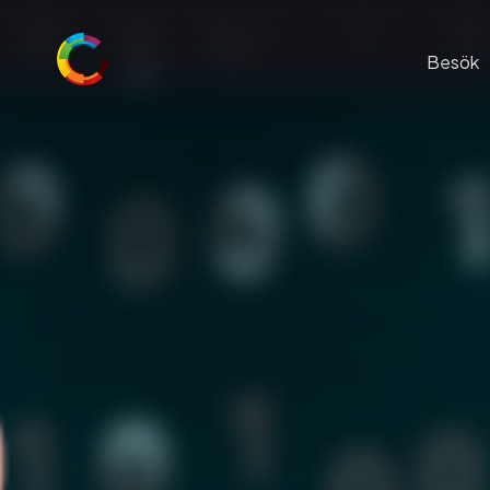
Besök
Just nu på C
Praktisk infor
Rymdsommar 
Restaurang & 
Skola och utbi
Konferens och
Barnkalas