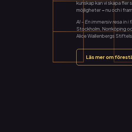
kunskap kan vi skapa fler s
möjligheter
–
nu och i fra
AI – En immersiv resa in i
Stockholm, Norrköping oc
Alice Wallenbergs Stiftel
Läs mer om förestä
Läs vidare