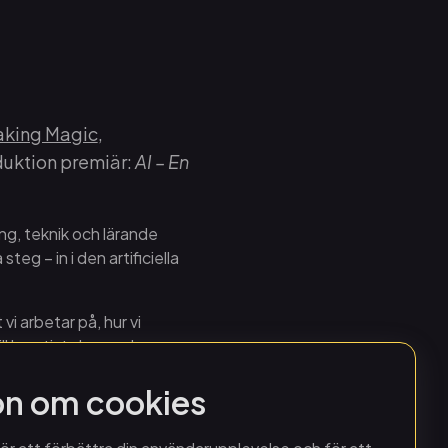
king Magic
,
uktion premiär:
AI – En
g, teknik och lärande
teg – in i den artificiella
 vi arbetar på, hur vi
ll kreativt skapande,
etik, ansvar, rättvisa och
on om cookies
de fungerar. Genom mer