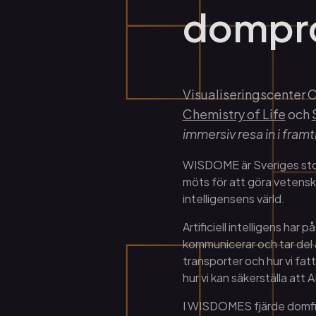
dompro
Visualiseringscenter C
Chemistry of Life
och
immersiv resa in i fram
WISDOME är Sveriges stora
möts för att göra vetenskap
intelligensens värld.
Artificiell intelligens har 
kommunicerar och tar del a
transporter och hur vi fat
hur vi kan säkerställa att 
I WISDOMES fjärde domfilm